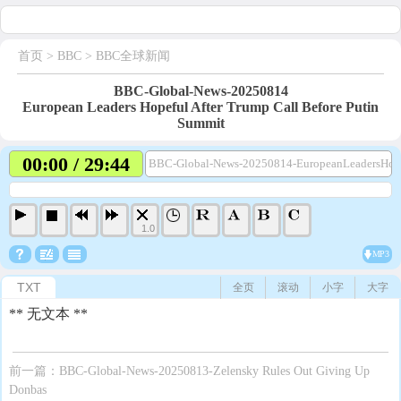
首页
> BBC >
BBC全球新闻
BBC-Global-News-20250814
European Leaders Hopeful After Trump Call Before Putin
Summit
00:00 / 29:44
BBC-Global-News-20250814-EuropeanLeadersHope
1.0
MP3
TXT
全页
滚动
小字
大字
** 无文本 **
前一篇：
BBC-Global-News-20250813-Zelensky Rules Out Giving Up
Donbas