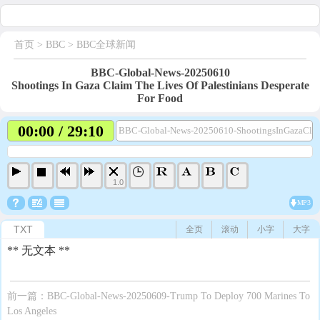
首页
> BBC >
BBC全球新闻
BBC-Global-News-20250610
Shootings In Gaza Claim The Lives Of Palestinians Desperate
For Food
00:00 / 29:10
BBC-Global-News-20250610-ShootingsInGazaClai
1.0
MP3
TXT
全页
滚动
小字
大字
** 无文本 **
前一篇：
BBC-Global-News-20250609-Trump To Deploy 700 Marines To
Los Angeles