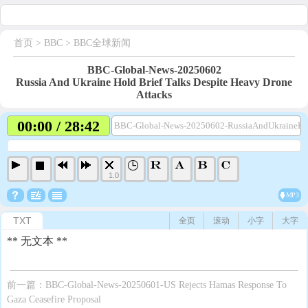
首页
> BBC >
BBC全球新闻
BBC-Global-News-20250602
Russia And Ukraine Hold Brief Talks Despite Heavy Drone
Attacks
00:00 / 28:42
BBC-Global-News-20250602-RussiaAndUkraineHol
1.0
MP3
TXT
全页
滚动
小字
大字
** 无文本 **
前一篇：
BBC-Global-News-20250601-US Rejects Hamas Response To
Gaza Ceasefire Proposal