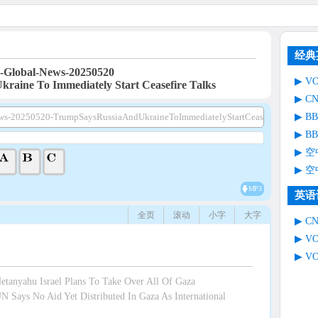
经典
Global-News-20250520
V
raine To Immediately Start Ceasefire Talks
C
B
s-20250520-TrumpSaysRussiaAndUkraineToImmediatelyStartCeasefireTalks.mp
B
空
空
MP3
英语
全页
滚动
小字
大字
C
V
V
anyahu Israel Plans To Take Over All Of Gaza
Says No Aid Yet Distributed In Gaza As International