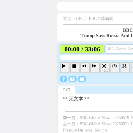
首页
> BBC >
BBC全球新闻
BBC-
Trump Says Russia And Uk
00:00 / 33:06
BBC-Global-New
1.0
TXT
** 无文本 **
前一篇：
BBC-Global-News-20250519-Net
后一篇：
BBC-Global-News-20250521-UN 
Pressure On Israel Mounts