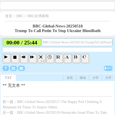
首页
> BBC >
BBC全球新闻
BBC-Global-News-20250518
Trump To Call Putin To Stop Ukraine Bloodbath
00:00 / 25:44
BBC-Global-News-20250518-TrumpToCallPutinTo
1.0
MP3
TXT
全页
滚动
小字
大字
** 无文本 **
前一篇：
BBC-Global-News-20250517-The Happy Pod Climbing A
Mountain 64 Times To Inspire Others
后一篇：
BBC-Global-News-20250519-Netanyahu Israel Plans To Take