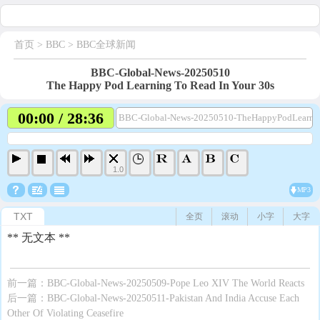
首页
> BBC >
BBC全球新闻
BBC-Global-News-20250510
The Happy Pod Learning To Read In Your 30s
00:00 / 28:36
BBC-Global-News-20250510-TheHappyPodLearni
1.0
MP3
TXT
全页
滚动
小字
大字
** 无文本 **
前一篇：
BBC-Global-News-20250509-Pope Leo XIV The World Reacts
后一篇：
BBC-Global-News-20250511-Pakistan And India Accuse Each
Other Of Violating Ceasefire