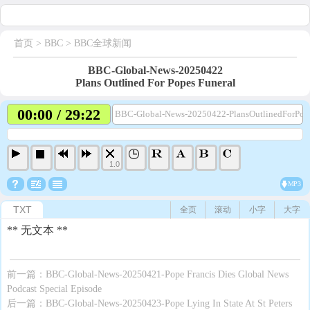
首页
> BBC >
BBC全球新闻
BBC-Global-News-20250422
Plans Outlined For Popes Funeral
00:00 / 29:22
BBC-Global-News-20250422-PlansOutlinedForPop
1.0
MP3
TXT
全页
滚动
小字
大字
** 无文本 **
前一篇：
BBC-Global-News-20250421-Pope Francis Dies Global News
Podcast Special Episode
后一篇：
BBC-Global-News-20250423-Pope Lying In State At St Peters