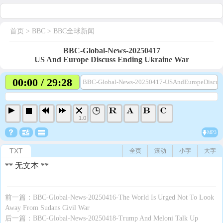
首页
> BBC >
BBC全球新闻
BBC-Global-News-20250417
US And Europe Discuss Ending Ukraine War
00:00 / 29:28
BBC-Global-News-20250417-USAndEuropeDiscus
1.0
MP3
TXT
全页
滚动
小字
大字
** 无文本 **
前一篇：
BBC-Global-News-20250416-The World Is Urged Not To Look
Away From Sudans Civil War
后一篇：
BBC-Global-News-20250418-Trump And Meloni Talk Up