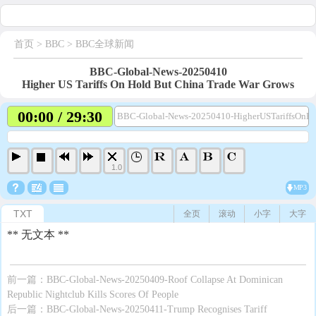
首页
> BBC >
BBC全球新闻
BBC-Global-News-20250410
Higher US Tariffs On Hold But China Trade War Grows
00:00 / 29:30
BBC-Global-News-20250410-HigherUSTariffsOnH
1.0
MP3
TXT
全页
滚动
小字
大字
** 无文本 **
前一篇：
BBC-Global-News-20250409-Roof Collapse At Dominican
Republic Nightclub Kills Scores Of People
后一篇：
BBC-Global-News-20250411-Trump Recognises Tariff