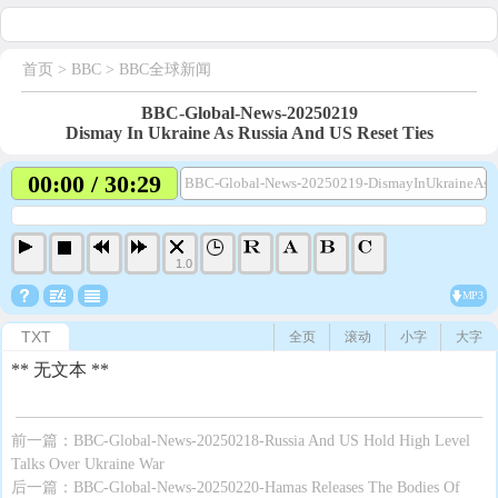
首页
> BBC >
BBC全球新闻
BBC-Global-News-20250219
Dismay In Ukraine As Russia And US Reset Ties
00:00 / 30:29
BBC-Global-News-20250219-DismayInUkraineAsR
1.0
MP3
TXT
全页
滚动
小字
大字
** 无文本 **
前一篇：
BBC-Global-News-20250218-Russia And US Hold High Level
Talks Over Ukraine War
后一篇：
BBC-Global-News-20250220-Hamas Releases The Bodies Of